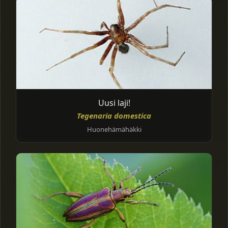
Uusi laji!
Tegenaria domestica
Huonehämähäkki