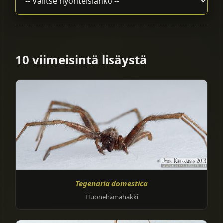
10 viimeisintä lisäystä
Tegenaria domestica
Huonehämähäkki