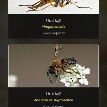
Uusi laji!
Rhagio lineola
Sieppokärpänen
Uusi laji!
Andrena cf. nigroaenea
Maamehiläinen