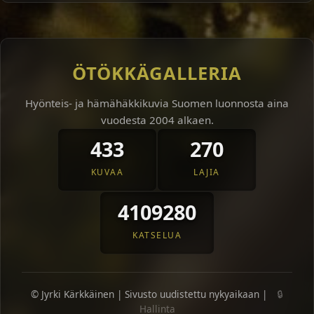
ÖTÖKKÄGALLERIA
Hyönteis- ja hämähäkkikuvia Suomen luonnosta aina
vuodesta 2004 alkaen.
433
270
KUVAA
LAJIA
4109280
KATSELUA
© Jyrki Kärkkäinen | Sivusto uudistettu nykyaikaan |
🔒
Hallinta