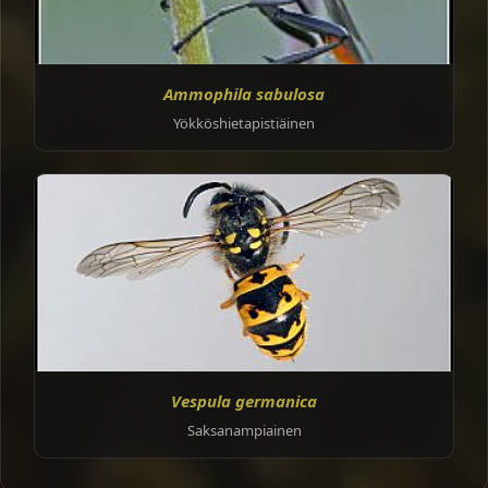
Ammophila sabulosa
Yökköshietapistiäinen
Vespula germanica
Saksanampiainen